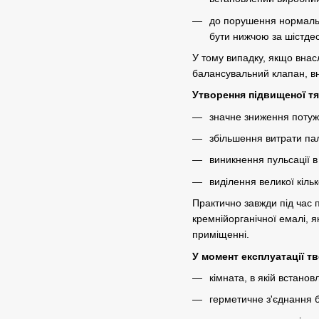
до порушення нормальн
бути нижчою за шістдес
У тому випадку, якщо внас
балансувальний клапан, вн
Утворення підвищеної тя
значне зниження потужн
збільшення витрати пал
виникнення пульсації в 
виділення великої кільк
Практично завжди під час 
кремнійорганічної емалі, 
приміщенні.
У момент експлуатації 
кімната, в якій встано
герметичне з'єднання 