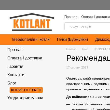
Перейти до основного контенту
Про нас
Оплата і доставк
Угода користувача
Твердопаливні котли
Пічки (Буржуйки)
Димохо
Про нас
Головна
Блог
КОРИСНІ СТ
Рекомендаці
Оплата і доставка
Гарантія
17 серпня 2023
Контакти
Опалювальний твердопалив
Блог
опалювальними водяними си
причиною виділення в топц
КОРИСНІ СТАТТІ
До найпоширеніших прич
Угода користувача
значне збільшення швид
встановлений виробни