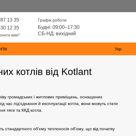
987 13 35
Графік роботи:
Будні: 09:00–17:30
630 12 35
СБ-НД: вихідний
онити вам?
нти
Укр
х котлів від Kotlant
іву громадських і житлових приміщень, оснащених
 час під'єднання й експлуатації котла, вони можуть стати
ня тяги та ККД котла.
ть стандартного об'єму теплоносія об'єму, що від початку