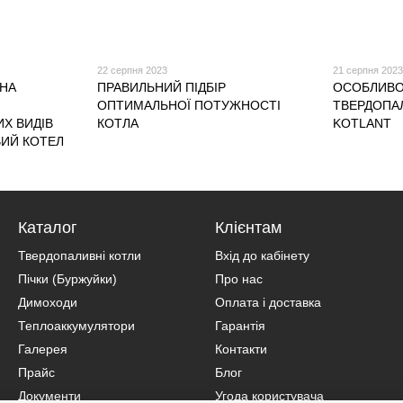
22 серпня 2023
21 серпня 202
 НА
ПРАВИЛЬНИЙ ПІДБІР
ОСОБЛИВО
ОПТИМАЛЬНОЇ ПОТУЖНОСТІ
ТВЕРДОПА
Х ВИДІВ
КОТЛА
KOTLANT
ИЙ КОТЕЛ
Каталог
Клієнтам
Твердопаливні котли
Вхід до кабінету
Пічки (Буржуйки)
Про нас
Димоходи
Оплата і доставка
Теплоаккумулятори
Гарантія
Галерея
Контакти
Прайс
Блог
Документи
Угода користувача