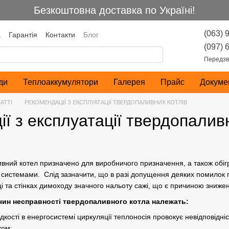
Безкоштовна доставка по Україні!
(063) 
а
Гарантія
Контакти
Блог
(097) 
Передзв
ди
Теплоаккумулятори
Галерея
Прайс
Докуме
АТТІ
РЕКОМЕНДАЦІЇ З ЕКСПЛУАТАЦІЇ ТВЕРДОПАЛИВНИХ КОТЛІВ
ї з експлуатації твердопаливни
ний котел призначено для виробничого призначення, а також обігр
стемами. Слід зазначити, що в разі допущення деяких помилок під
і та стінках димоходу значного нальоту сажі, що є причиною знижен
ин несправності твердопаливного котла належать:
кості в енергосистемі циркуляції теплоносія провокує невідповідніс
ком;