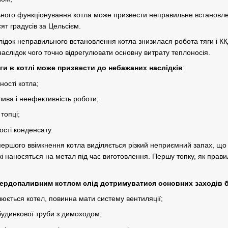
ого функціонування котла може призвести неправильне встановле
ят градусів за Цельсієм.
лідок неправильного встановлення котла знизилася робота тяги і КК
аслідок чого точно відрегулювати основну витрату теплоносія.
ги в котлі може призвести до небажаних наслідків
:
ості котла;
ива і неефективність роботи;
топці;
ості конденсату.
першого ввімкнення котла виділяється різкий неприємний запах, що 
які наносяться на метал під час виготовлення. Першу топку, як пра
твердопаливним котлом слід дотримуватися основних заходів 
влюється котел, повинна мати систему вентиляції;
будинкової труби з димоходом;