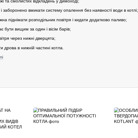
ажі та смолистих відкладень у димоході;
 і заборонено вмикати систему опалення без наявності води в котлі;
ожна піднімати розподільник повітря і кидати додатково паливо;
ає бути вищим за один і вісім барів;
вітря через нижні дверцята;
 дрова в нижній частині котла.
лі