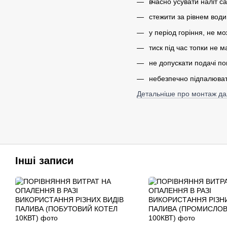
вчасно усувати наліт с
стежити за рівнем води
у період горіння, не м
тиск під час топки не м
не допускати подачі по
небезпечно підпалювати
Детальніше про монтаж да
Інші записи