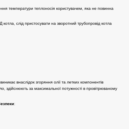
ння температури теплоносія користувачем, яка не повинна
Д котла, слід пристосувати на зворотний трубопровід котла
виникає внаслідок згоряння олії та летких компонентів
вило, здійснюють за максимальної потужності в провітрюваному
безпеки
: