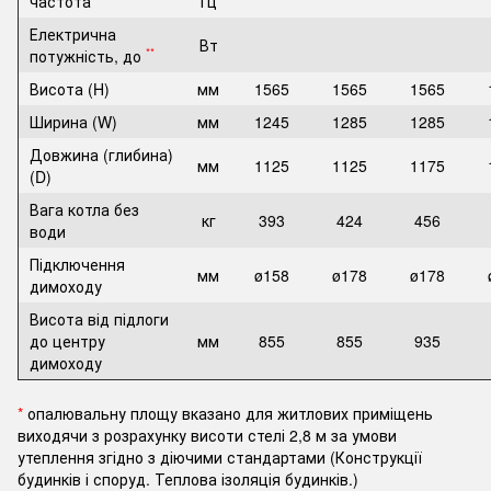
частота
Гц
Електрична
Вт
**
потужність, до
Висота (H)
мм
1565
1565
1565
Ширина (W)
мм
1245
1285
1285
Довжина (глибина)
мм
1125
1125
1175
(D)
Вага котла без
кг
393
424
456
води
Підключення
мм
ø158
ø178
ø178
димоходу
Висота від підлоги
до центру
мм
855
855
935
димоходу
*
опалювальну площу вказано для житлових приміщень
виходячи з розрахунку висоти стелі 2,8 м за умови
утеплення згідно з діючими стандартами (Конструкції
будинків і споруд. Теплова ізоляція будинків.)