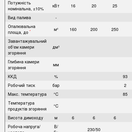
Потужність
кВт
16
20
25
номінальна, ±10%
Вид палива
-
Опалювальна
м²
160
200
250
*
площа, до
Завантажувальний
об'єм камери
дм³
згоряння
Глибина камери
мм
згоряння
ККД
%
93
Робочий тиск
бар
2
Макс. температура
°C
85
Температура
°C
продуктів згоряння
Висота димоходу
м
6
6
6
Робоча напруга/
В/
230/50