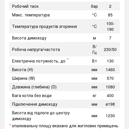
Робочий тиск
бар
2
Макс. температура
°C
85
100-
Температура продуктів згоряння
°C
190
Висота димоходу
м
7
В/
Робоча напруга/частота
230/50
Гц
**
Електрична потужність, до
Вт
130
Висота (H)
мм
1460
Ширина (W)
мм
570
Довжина (глибина) (D)
мм
1080
Вага котла без води
кг
400
Підключення димоходу
мм
ø198
Висота від підлоги до центру
мм
1230
димоходу
*
опалювальну площу вказано для житлових приміщень