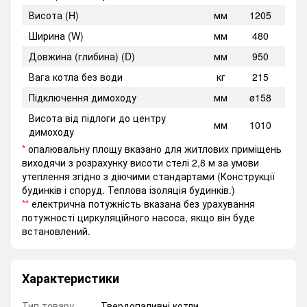
Висота (H)
мм
1205
Ширина (W)
мм
480
Довжина (глибина) (D)
мм
950
Вага котла без води
кг
215
Підключення димоходу
мм
ø158
Висота від підлоги до центру
мм
1010
димоходу
*
опалювальну площу вказано для житлових приміщень
виходячи з розрахунку висоти стелі 2,8 м за умови
утеплення згідно з діючими стандартами (Конструкції
будинків і споруд. Теплова ізоляція будинків.)
**
електрична потужність вказана без урахування
потужності циркуляційного насоса, якщо він буде
встановлений.
Характеристики
Тип товару
Твердопаливні котли