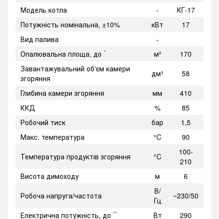
Модель котла
-
КГ-17
Потужність номінальна, ±10%
кВт
17
Вид палива
-
*
Опалювальна площа, до
м²
170
Завантажувальний об'єм камери
дм³
58
згоряння
Глибина камери згоряння
мм
410
ККД
%
85
Робочий тиск
бар
1,5
Макс. температура
°C
90
100-
Температура продуктів згоряння
°C
210
Висота димоходу
м
6
В/
Робоча напруга/частота
~230/50
Гц
**
Електрична потужність, до
Вт
290