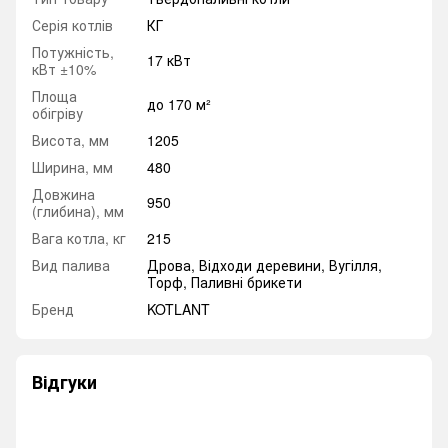
Серія котлів
КГ
Потужність,
17 кВт
кВт ±10%
Площа
до 170 м²
обігріву
Висота, мм
1205
Ширина, мм
480
Довжина
950
(глибина), мм
Вага котла, кг
215
Вид палива
Дрова, Відходи деревини, Вугілля,
Торф, Паливні брикети
Бренд
KOTLANT
Відгуки