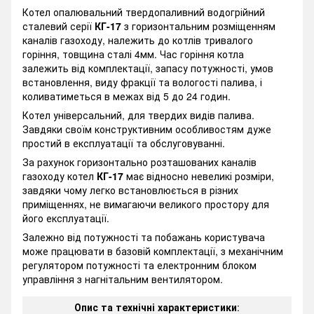
Котел опалювальний твердопаливний водогрійний
сталевий серії
КГ-17
з горизонтальним розміщенням
каналів газоходу, належить до котлів тривалого
горіння, товщина сталі 4мм. Час горіння котла
залежить від комплектації, запасу потужності, умов
встановлення, виду фракції та вологості палива, і
коливатиметься в межах від 5 до 24 годин.
Котел універсальний, для твердих видів палива.
Завдяки своїм конструктивним особливостям дуже
простий в експлуатації та обслуговуванні.
За рахунок горизонтально розташованих каналів
газоходу котел
КГ-17
має відносно невеликі розміри,
завдяки чому легко встановлюється в різних
приміщеннях, не вимагаючи великого простору для
його експлуатації.
Залежно від потужності та побажань користувача
може працювати в базовій комплектації, з механічним
регулятором потужності та електронним блоком
управління з нагнітальним вентилятором.
Опис та технічні характеристики
: