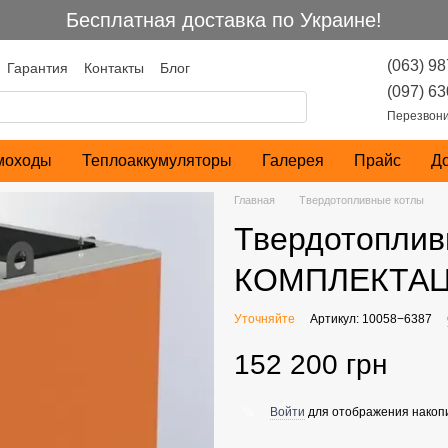
Бесплатная доставка по Украине!
(063) 98
Гарантия
Контакты
Блог
шение
(097) 63
Перезвони
моходы
Теплоаккумуляторы
Галерея
Прайс
Д
Главная
Твердотопливные котлы
Твердотоплив
КОМПЛЕКТА
Уточняйте
Артикул: 10058−6387
152 200 грн
Войти
для отображения накопи
%