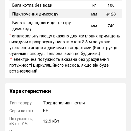
Вага котла без води
кг
100
Підключення димоходу
мм
ø128
Висота від підлоги до центру
мм
740
димоходу
*
опалювальну площу вказано для житлових приміщень
виходячи з розрахунку висоти стелі 2,8 м за умови
утеплення згідно з діючими стандартами (Конструкції
будинків і споруд. Теплова ізоляція будинків.)
**
електрична потужність вказана без урахування
потужності циркуляційного насоса, якщо він буде
встановлений.
Характеристики
Тип товару
Твердопаливні котли
Серія котлів
KH
Потужність,
12.5 кВт
кВт ±10%