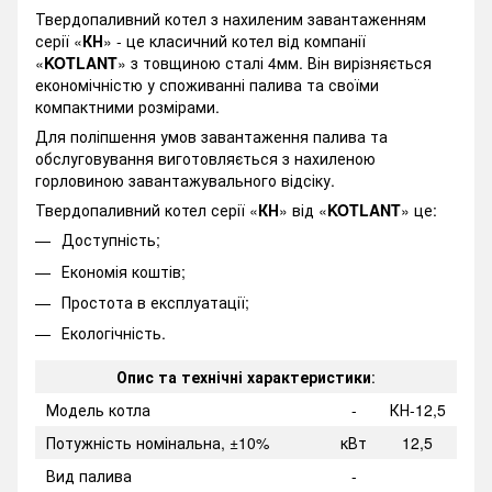
Твердопаливний котел з нахиленим завантаженням
серії «
КН
» - це класичний котел від компанії
«
KOTLANT
» з товщиною сталі 4мм. Він вирізняється
економічністю у споживанні палива та своїми
компактними розмірами.
Для поліпшення умов завантаження палива та
обслуговування виготовляється з нахиленою
горловиною завантажувального відсіку.
Твердопаливний котел серії «
КН
» від «
KOTLANT
» це:
Доступність;
Економія коштів;
Простота в експлуатації;
Екологічність.
Опис та технічні характеристики
:
Модель котла
-
КН-12,5
Потужність номінальна, ±10%
кВт
12,5
Вид палива
-