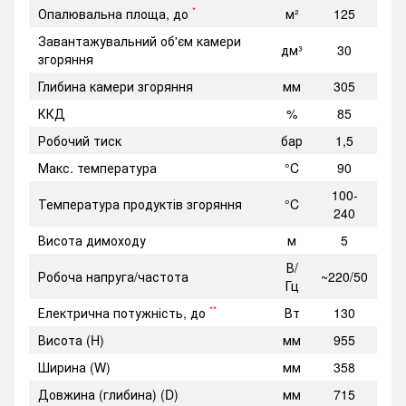
*
Опалювальна площа, до
м²
125
Завантажувальний об'єм камери
дм³
30
згоряння
Глибина камери згоряння
мм
305
ККД
%
85
Робочий тиск
бар
1,5
Макс. температура
°C
90
100-
Температура продуктів згоряння
°C
240
Висота димоходу
м
5
В/
Робоча напруга/частота
~220/50
Гц
**
Електрична потужність, до
Вт
130
Висота (H)
мм
955
Ширина (W)
мм
358
Довжина (глибина) (D)
мм
715