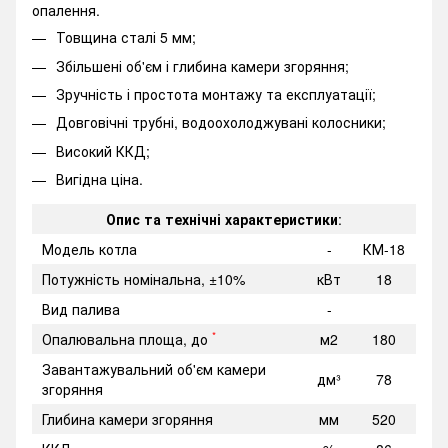
опалення.
Товщина сталі 5 мм;
Збільшені об'єм і глибина камери згоряння;
Зручність і простота монтажу та експлуатації;
Довговічні трубні, водоохолоджувані колосники;
Високий ККД;
Вигідна ціна.
Опис та технічні характеристики
:
Модель котла
-
КМ-18
Потужність номінальна, ±10%
кВт
18
Вид палива
-
*
Опалювальна площа, до
м2
180
Завантажувальний об'єм камери
дм³
78
згоряння
Глибина камери згоряння
мм
520