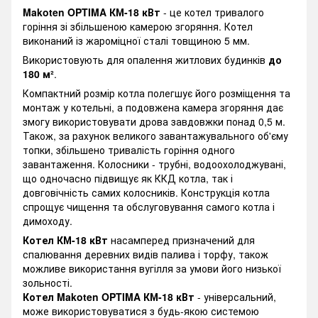
Makoten OPTIMA КМ-18 кВт
- це котел тривалого
горіння зі збільшеною камерою згоряння. Котел
виконаний із жароміцної сталі товщиною 5 мм.
Використовують для опалення житлових будинків
до
180 м²
.
Компактний розмір котла полегшує його розміщення та
монтаж у котельні, а подовжена камера згоряння дає
змогу використовувати дрова завдовжки понад 0,5 м.
Також, за рахунок великого завантажувального об'єму
топки, збільшено тривалість горіння одного
завантаження. Колосники - трубні, водоохолоджувані,
що одночасно підвищує як ККД котла, так і
довговічність самих колосників. Конструкція котла
спрощує чищення та обслуговування самого котла і
димоходу.
Котел КМ-18 кВт
насамперед призначений для
спалювання деревних видів палива і торфу, також
можливе використання вугілля за умови його низької
зольності.
Котел Makoten OPTIMA КМ-18 кВт
- універсальний,
може використовуватися з будь-якою системою