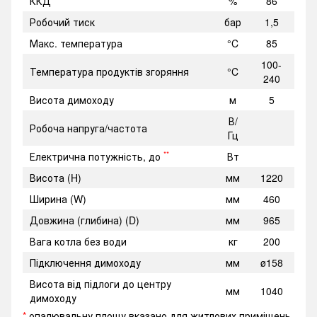
ККД
%
86
Робочий тиск
бар
1,5
Макс. температура
°C
85
100-
Температура продуктів згоряння
°C
240
Висота димоходу
м
5
В/
Робоча напруга/частота
Гц
**
Електрична потужність, до
Вт
Висота (H)
мм
1220
Ширина (W)
мм
460
Довжина (глибина) (D)
мм
965
Вага котла без води
кг
200
Підключення димоходу
мм
ø158
Висота від підлоги до центру
мм
1040
димоходу
*
опалювальну площу вказано для житлових приміщень