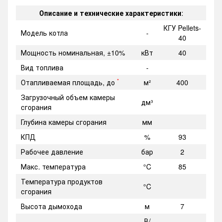
Описание и технические характеристики
:
КГУ Pellets-
Модель котла
-
40
Мощность номинальная, ±10%
кВт
40
Вид топлива
-
*
Отапливаемая площадь, до
м²
400
Загрузочный объем камеры
дм³
сгорания
Глубина камеры сгорания
мм
КПД
%
93
Рабочее давление
бар
2
Макс. температура
°C
85
Температура продуктов
°C
сгорания
Высота дымохода
м
7
В/