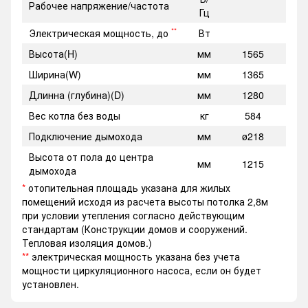
Рабочее напряжение/частота
Гц
**
Электрическая мощность, до
Вт
Высота(H)
мм
1565
Ширина(W)
мм
1365
Длинна (глубина)(D)
мм
1280
Вес котла без воды
кг
584
Подключение дымохода
мм
ø218
Высота от пола до центра
мм
1215
дымохода
*
отопительная площадь указана для жилых
помещений исходя из расчета высоты потолка 2,8м
при условии утепления согласно действующим
стандартам (Конструкции домов и сооружений.
Тепловая изоляция домов.)
**
электрическая мощность указана без учета
мощности циркуляционного насоса, если он будет
установлен.