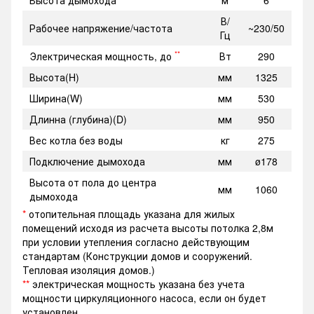
Высота дымохода
м
6
В/
Рабочее напряжение/частота
~230/50
Гц
**
Электрическая мощность, до
Вт
290
Высота(H)
мм
1325
Ширина(W)
мм
530
Длинна (глубина)(D)
мм
950
Вес котла без воды
кг
275
Подключение дымохода
мм
ø178
Высота от пола до центра
мм
1060
дымохода
*
отопительная площадь указана для жилых
помещений исходя из расчета высоты потолка 2,8м
при условии утепления согласно действующим
стандартам (Конструкции домов и сооружений.
Тепловая изоляция домов.)
**
электрическая мощность указана без учета
мощности циркуляционного насоса, если он будет
установлен.